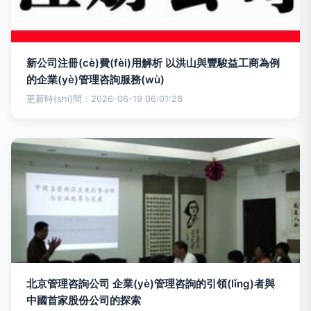
新公司注冊(cè)費(fèi)用解析 以洪山與豐駿益工商為例
的企業(yè)管理咨詢服務(wù)
更新時(shí)間：2026-06-19 06:01:28
北京管理咨詢公司 企業(yè)管理咨詢的引領(lǐng)者與
中國首家股份公司的探索