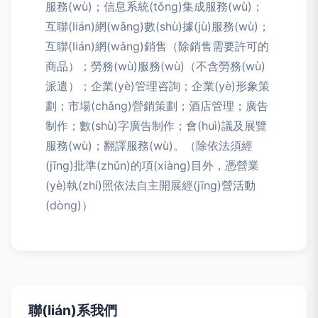
服務(wù)；信息系統(tǒng)集成服務(wù)；
互聯(lián)網(wǎng)數(shù)據(jù)服務(wù)；
互聯(lián)網(wǎng)銷售（除銷售需要許可的
商品）；勞務(wù)服務(wù)（不含勞務(wù)
派遣）；企業(yè)管理咨詢；企業(yè)形象策
劃；市場(chǎng)營銷策劃；酒店管理；廣告
制作；數(shù)字廣告制作；會(huì)議及展覽
服務(wù)；翻譯服務(wù)。（除依法須經
(jīng)批準(zhǔn)的項(xiàng)目外，憑營業
(yè)執(zhí)照依法自主開展經(jīng)營活動
(dòng)）
聯(lián)系我們