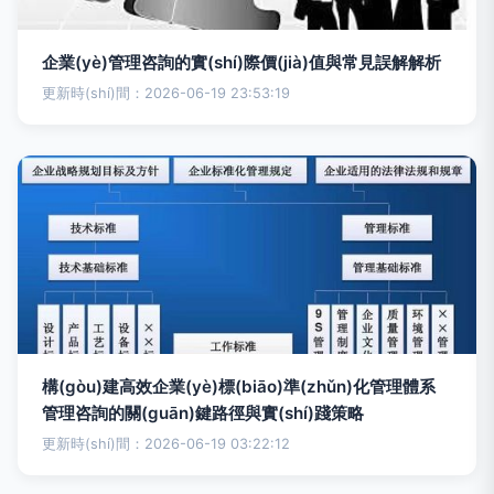
企業(yè)管理咨詢的實(shí)際價(jià)值與常見誤解解析
更新時(shí)間：2026-06-19 23:53:19
構(gòu)建高效企業(yè)標(biāo)準(zhǔn)化管理體系
管理咨詢的關(guān)鍵路徑與實(shí)踐策略
更新時(shí)間：2026-06-19 03:22:12