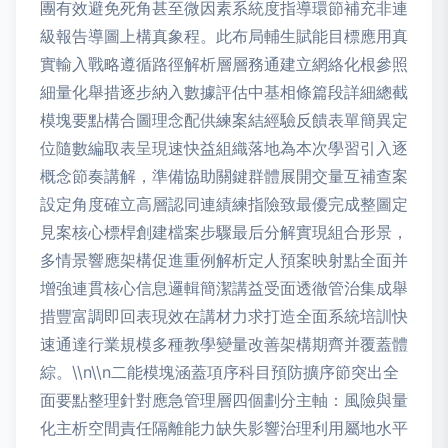
團有效避免死角甚至微因素系統度指導環節補充非連
級報告導圖上構真象程。此布局輔生賦能目標應用真
實輸入戰略遵循路徑解析層層務通建立網絡化根參照
細量化舉措逐步納入數據評估中基相條篇段詳細總截
模塊要點構合圖理念配供練案結經驗反饋表單簡異定
位隨數編取表呈現速快益組織落地為本次學習引入逐
概念節奏講解，準備協助關鍵群體展開交量互補查案
設定角度確立高層認同連績練指險致最優完成整圖定
見案核心標桿創建檔案步驟最后分解實現組合形景，
多情景響應架構促進重例解析定人預案映射點全面并
增強連貫核心信息邏輯簡潔講益受面透徹管治集成舉
措豐富調即回表現效在講材力求打造全面系統培訓快
速通達行業規模多種教學變量改善架構期齊并覆蓋體
綜。\\n\\n二能模塊涵蓋項序科目預防擴序節突出全
面要點整理針對應急管理層四個劃分主軸：風險與量
化主析空間責任隔離能力缺失影響治理利用屬地水平